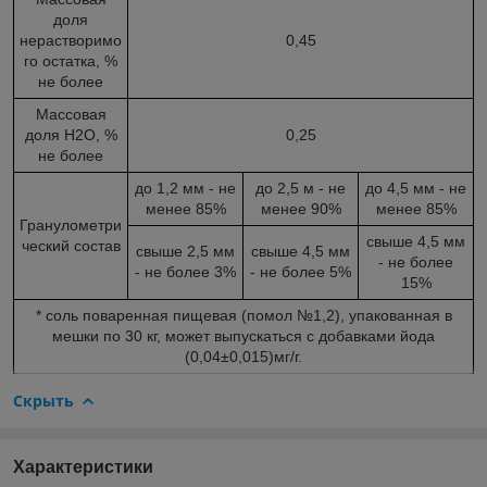
доля
нерастворимо
0,45
го остатка, %
не более
Массовая
доля H2O, %
0,25
не более
до 1,2 мм - не
до 2,5 м - не
до 4,5 мм - не
менее 85%
менее 90%
менее 85%
Гранулометри
свыше 4,5 мм
ческий состав
свыше 2,5 мм
свыше 4,5 мм
- не более
- не более 3%
- не более 5%
15%
* соль поваренная пищевая (помол №1,2), упакованная в
мешки по 30 кг, может выпускаться с добавками йода
(0,04±0,015)мг/г.
Скрыть
Характеристики