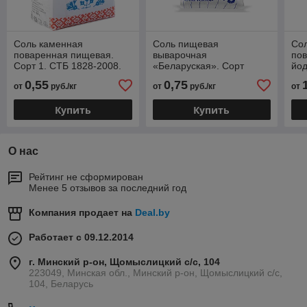
Соль каменная
Соль пищевая
Со
поваренная пищевая.
выварочная
по
Сорт 1. СТБ 1828-2008.
«Беларуская». Сорт
йод
Помол №1. 1 кг.
Высший. Помол №1. 1кг.
СТ
0,55
0,75
от
руб./кг
от
руб./кг
от
№1.
Купить
Купить
О нас
Рейтинг не сформирован
Менее 5 отзывов за последний год
Компания продает на
Deal.by
Работает с 09.12.2014
г. Минский р-он, Щомыслицкий с/с, 104
223049, Минская обл., Минский р-он, Щомыслицкий с/с,
104, Беларусь