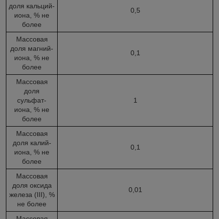
доля кальций-
0,5
иона, % не
более
Массовая
доля магний-
0,1
иона, % не
более
Массовая
доля
сульфат-
1
иона, % не
более
Массовая
доля калий-
0,1
иона, % не
более
Массовая
доля оксида
0,01
железа (III), %
не более
Массовая