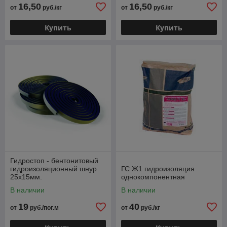
бетона
16,50
16,50
от
руб./кг
от
руб./кг
Купить
Купить
Гидростоп - бентонитовый
гидроизоляционный шнур
ГС Ж1 гидроизоляция
25х15мм.
однокомпонентная
В наличии
В наличии
19
40
от
руб./пог.м
от
руб./кг