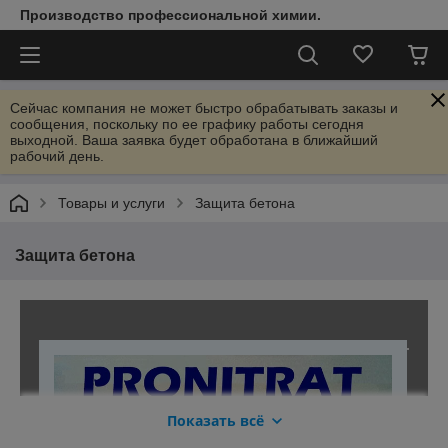
т
Производство профессиональной химии.
с
я
и
н
Сейчас компания не может быстро обрабатывать заказы и
а
сообщения, поскольку по ее графику работы сегодня
о
выходной. Ваша заявка будет обработана в ближайший
т
рабочий день.
к
р
Товары и услуги
Защита бетона
ы
т
о
Защита бетона
м
в
о
з
д
у
х
е
,
Показать всё
и