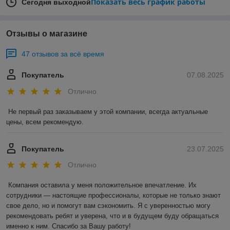
а жидкость вытесняется. Создается, как бы, некая пленка,
Показать весь график работы
Сегодня выходной
которая препятствует проникновению лишней влаги вовнутрь
материала. Современные средства для проникающей
изоляции – лучшие в своем роде и мало того, что обходятся
Отзывы о магазине
совсем недорого, так еще и использовать их можно как на
начальном этапе строительства, так и в дальнейшем, при
47 отзывов за всё время
проведении ремонтов или восстановлении слоя изоляции.
При этом, благодаря особенностям самих растворов,
Покупатель
07.08.2025
возможна как гидроизоляция стен, так и изоляция пола, и
даже потолка подвала.
Отлично
Не первый раз заказываем у этой компании, всегда актуальные 
цены, всем рекомендую.
Покупатель
23.07.2025
Отлично
Компания оставила у меня положительное впечатление. Их 
сотрудники — настоящие профессионалы, которые не только знают 
свое дело, но и помогут вам сэкономить. Я с уверенностью могу 
рекомендовать ребят и уверена, что и в будущем буду обращаться 
В любом случае вещества активно проникнут в
поверхность, впитаются и создадут эффективный барьер на
именно к ним. Спасибо за Вашу работу!