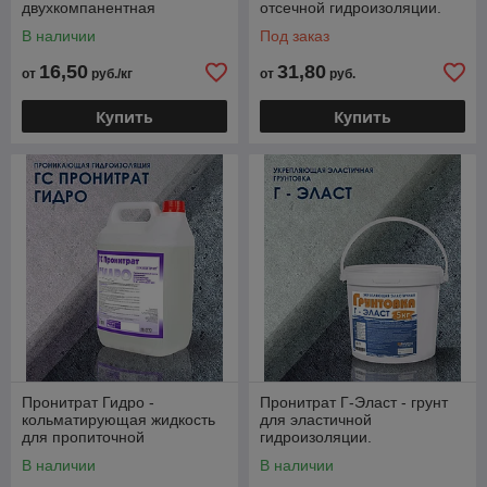
двухкомпанентная
отсечной гидроизоляции.
гидроизоляция.
В наличии
Под заказ
16,50
31,80
от
руб./кг
от
руб.
Купить
Купить
Пронитрат Гидро -
Пронитрат Г-Эласт - грунт
кольматирующая жидкость
для эластичной
для пропиточной
гидроизоляции.
гидроизоляции и
В наличии
В наличии
антикоррозионной защиты