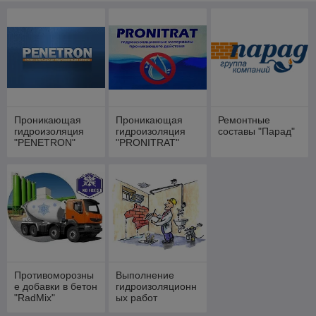
п
о
д
в
о
д
о
й
,
Проникающая
Проникающая
Ремонтные
к
гидроизоляция
гидроизоляция
составы "Парад"
о
"PENETRON"
"PRONITRAT"
г
д
а
д
р
у
г
и
е
с
Противоморозны
Выполнение
ГИДРОИЗОЛЯЦИОННЫЕ
о
е добавки в бетон
гидроизоляционн
МАТЕРИАЛЫ ПО ДОСТУПНЫМ
с
"RadMix"
ых работ
т
ЦЕНАМ.