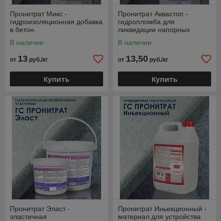
колличество материала, чтобы
Пронитрат Микс -
Пронитрат Акваcтоп -
избежать лишних переплат.
гидроизоляционная добавка
гидропломба для
в бетон.
ликвидации напорных
+375(44,29,25)748-2222
течей.
В наличии
В наличии
Тел./факс: +375(17)361-6612
13
13,50
от
руб./кг
от
руб./кг
Купить
Купить
Пронитрат Эласт -
Пронитрат Иньекционный -
эластичная
материал для устройства