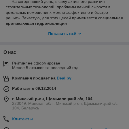
На сегодняшний день, в силу активного развития
строительных технологий, проблемы вечной сырости в
цокольных помещениях можно эффективно и быстро
решить. Зачастую, для этих целей применяется специальная
проникающая гидроизоляция
Показать всё
О нас
Рейтинг не сформирован
Менее 5 отзывов за последний год
– технология, позволяющая обеспечить наиболее
Компания продает на
Deal.by
надежную водонепроницаемость бетона. К группе
Работает с 09.12.2014
проникающей изоляции в наше время относятся составы,
которые предназначены для объемной изоляции пористых
г. Минский р-он, Щомыслицкий с/с, 104
материалов. Принцип действия таких веществ, как можно
223049, Минская обл., Минский р-он, Щомыслицкий с/с,
судить из названия, основывается на проникновении
104, Беларусь
растворов в пористую структуру изолируемого материала, и
их фиксацию.
Контакты
Таким образом, поры поверхности заполняются полностью,