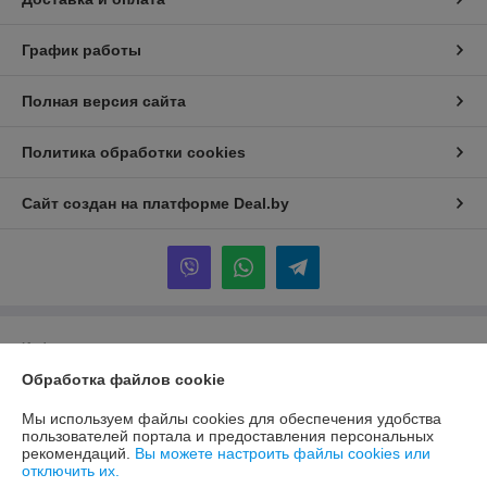
График работы
Полная версия сайта
Политика обработки cookies
Сайт создан на платформе Deal.by
Информация для покупателя
Обработка файлов cookie
Юридическое лицо:
Общество с ограниченной ответственностью
"АКВАСТОП"
220028, г. Минск, ул. Маяковского, 127/1
Мы используем файлы cookies для обеспечения удобства
пользователей портала и предоставления персональных
Регистрационный номер ЕГР: 192293445
рекомендаций.
Вы можете настроить файлы cookies или
отключить их.
УНП: 192293445