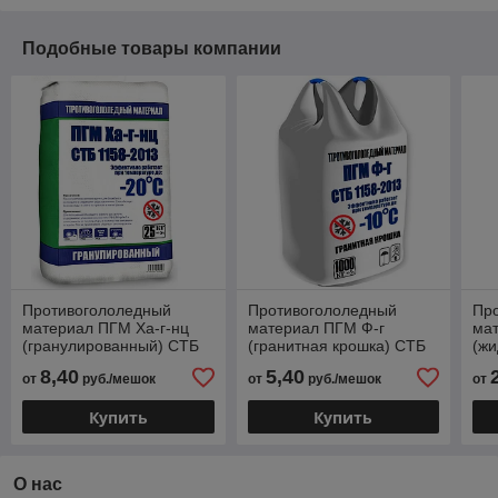
Подобные товары компании
Противогололедный
Противогололедный
Пр
материал ПГМ Ха-г-нц
материал ПГМ Ф-г
ма
(гранулированный) СТБ
(гранитная крошка) СТБ
(жи
1158-2013. 25кг.
1158-2013. 1000кг.
20к
8,40
5,40
от
руб./мешок
от
руб./мешок
от
Купить
Купить
О нас