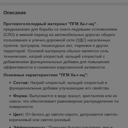
Описание
Противогололедный материал "ПГМ Ха-г-нц"
-
предназначен для борьбы со снего-ледовыми отложениями
(СЛО) в зимний период на автомобильных дорогах общего
пользования и улично-дорожной сети (УДС) населенных
пунктов, тротуаров, пешеходных зон, парковок и других
территорий. Основой материала обычно является соль
техническая, натрий хлористый, кальций хлористый с
добавлением функциональных добавок для повышения
эффективности и снижения коррозионной активности.
Основные характеристики "ПГМ Ха-г-нц":
Состав:
Натрий хлористый, кальций хлористый и
функциональные добавки улучшающие его свойства.
Форма:
Выпускается в виде гранул, кристаллов или их
смеси, что обеспечивает равномерное распределение по
поверхности.
Цвет:
От белого до светло-серого, допускается светло-
коричневый или светло-розовый.
Эффективность:
Помогает быстро растопить лед и