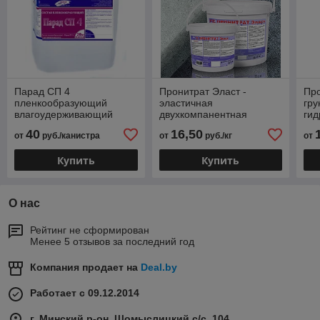
Парад СП 4
Пронитрат Эласт -
Про
пленкообразующий
эластичная
гру
влагоудерживающий
двухкомпанентная
гид
состав для бетона.
гидроизоляция.
40
16,50
от
руб./канистра
от
руб./кг
от
Купить
Купить
О нас
Рейтинг не сформирован
Менее 5 отзывов за последний год
Компания продает на
Deal.by
Работает с 09.12.2014
г. Минский р-он, Щомыслицкий с/с, 104