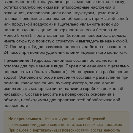
выдержанного бетона удалить грязь, масляные пятна, краску,
остатки опалубочной смазки, атмосферные наслоения и
отложения, отслаивающиеся слои штукатурки, цементной
пленки. Поверхность основания обеспылить (промывкой водой
или продувкой воздухом) и тщательно увлажнить водой до
полного водонасыщения поверхностного слоя бетона (не
менее 5 л/м2). Подготовленная бетонная поверхность должна
иметь открытую пористую структуру и выглядеть внешне сухой.
ГС Пронитрат Гидро возможно наносить на бетон в возрасте от
24 часов при полном удалении пленки «цементного молочка».
Применение:
Гидроизоляционный состав поставляется в
готовом для применения виде. Перед применением тщательно
перемешать (взболтать ёмкость). Не допускается разбавление
водой! Основной способ нанесения состава – распыление при
помощи краскопульта или пульверизатора, также можно
использовать малярные кисти, валики и скребок с резиновой
насадкой. Состав наносить на поверхность основания в
объеме, необходимом для пропитки всей обрабатываемой
поверхности.
Не перенасыщать!
Излишки удалить чистой тряпкой
промокающими движениями до того, как поверхность высохнет.
При работе с вертикальными поверхностями состав наносить